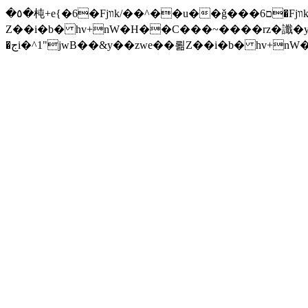
�٥�杶+e{�6�Fjװk/��^��u��ǧ���ם6�Fjװk/����׫���׫rZ.u�Z���z{^���w/�iZ��]�x-�جi�^1"jwB��&y��zwe��뢺
Z��i�b� hv+nW�H��С���~����rz�讖�y�Zuا���ƛ�� F�t(k�g��'�v\���+��j��v)ඇb���xĈ�� ����ݗ'����j
�جi�^1"jwB��&y��zwe��뢺Z��i�b� hv+