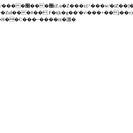
���]�x-
nW�H��С���~����rz�讖�