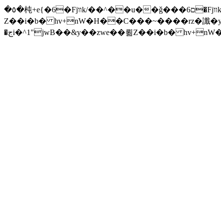
�٥�杶+e{�6�Fjװk/��^��u��ǧ���ם6�Fjװk/����׫���׫rZ.u�Z���z{^���w/�iZ��]�x-�جi�^1"jwB��&y��zwe��뢺
Z��i�b� hv+nW�H��С���~����rz�讖�y�Zuا���ƛ�� F�t(k�g��'�v\���+��j��v)ඇb���xĈ�� ����ݗ'����j
�جi�^1"jwB��&y��zwe��뢺Z��i�b� hv+