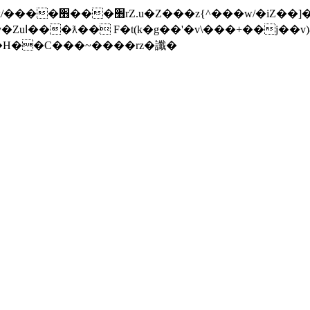
���]�x-
nW�H��С���~����rz�讖�