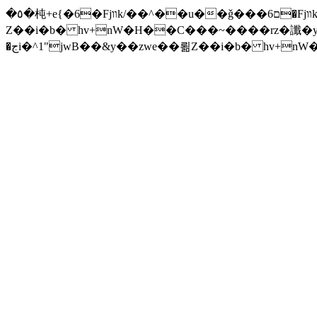
�٥�杶+e{�6�Fjװk/��^��u��ǧ���ם6�Fjװk/����׫���׫rZ.u�Z���z{^���w/�iZ��]�x-�جi�^1"jwB��&y��zwe��뢺
Z��i�b� hv+nW�H��С���~����rz�讖�y�Zuا���ƛ�� F�t(k�g��'�v\���+��j��v)ඇb���xĈ�� ����ݗ'����j
�جi�^1"jwB��&y��zwe��뢺Z��i�b� hv+