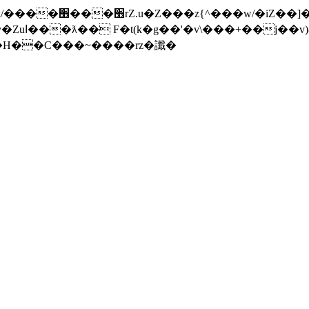
���]�x-
nW�H��С���~����rz�讖�