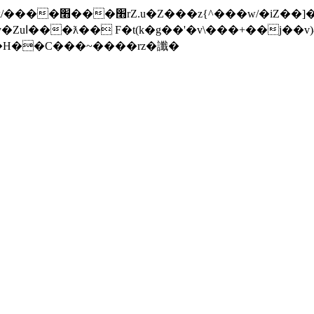
���]�x-
nW�H��С���~����rz�讖�