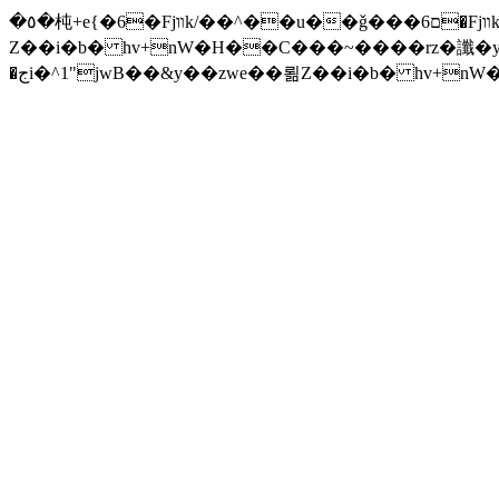
�٥�杶+e{�6�Fjװk/��^��u��ǧ���ם6�Fjװk/����׫���׫rZ.u�Z���z{^���w/�iZ��]�x-�جi�^1"jwB��&y��zwe��뢺
Z��i�b� hv+nW�H��С���~����rz�讖�y�Zuا���ƛ�� F�t(k�g��'�v\���+��j��v)ඇb���xĈ�� ����ݗ'����j
�جi�^1"jwB��&y��zwe��뢺Z��i�b� hv+